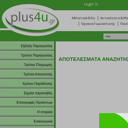
Login
|
Αθλητικά Είδη
Αυτοκίνητο & Μ
|
|
Όργανα Γυμναστικής
Παιδ
Εξέλιξη Παραγγελίας
Τρόποι Παραγγελίας
ΑΠΟΤΕΛΕΣΜΑΤΑ ΑΝΑΖΗΤΗ
Τρόποι Πληρωμής
Τρόποι Αποστολής
Χρόνοι Παράδοσης
Σημεία παραλαβής
Επιστροφές Προϊόντων
Η εταιρεία
Επικοινωνία