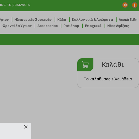
ασα το password
|
|
|
|
Κήπος
Ηλεκτρικές Συσκευές
Κάβα
Καλλυντικά & Αρώματα
Λευκά Είδη
|
|
|
|
|
Φροντίδα Υγείας
Accessories
Pet Shop
Εποχιακά
Νέες Αφίξεις
Καλάθι
Το καλάθι σας είναι άδειο