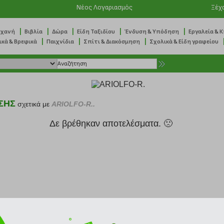
Νέος Λογαριασμός
Ξέχ
|
|
|
|
|
ηχανή
Βιβλία
Δώρα
Είδη Ταξιδίου
Ένδυση & Υπόδηση
Εργαλεία & 
|
|
|
ικά & Βρεφικά
Παιχνίδια
Σπίτι & Διακόσμηση
Σχολικά & Είδη γραφείου
ΣΗΣ
σχετικά με
ARIOLFO-R..
Δε βρέθηκαν αποτελέσματα. 🙁