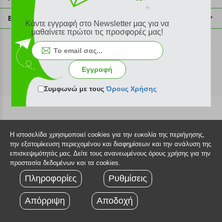
info@plus4u.gr
Η εταιρία
Βοήθεια
Κάντε εγγραφή στο Newsletter μας για να
Σημεία παραλαβής
μαθαίνετε πρώτοι τις προσφορές μας!
Εξέλιξη παραγγελίας
Ευκαιρίες καριέρας
Τρόποι παραγγελίας
©2026 Plus4u.gr
Όροι χρήσης
Τρόποι πληρωμής
Εγγραφή
Sitemap
Τρόποι αποστολής
FAQ
Συμφωνώ με τους
Όρους Χρήσης
Πολιτική επιστροφών
Τεχνική υποστήριξη
Η ιστοσελίδα χρησιμοποιεί cookies για την ευκολία της περιήγησης,
την εξατομίκευση περιεχομένου και διαφημίσεων και την ανάλυση της
επισκεψιμότητάς μας. Δείτε τους ανανεωμένους όρους χρήσης για την
προστασία δεδομένων και τα cookies.
Πληροφορίες
Ρυθμίσεις
Απόρριψη
Αποδοχή