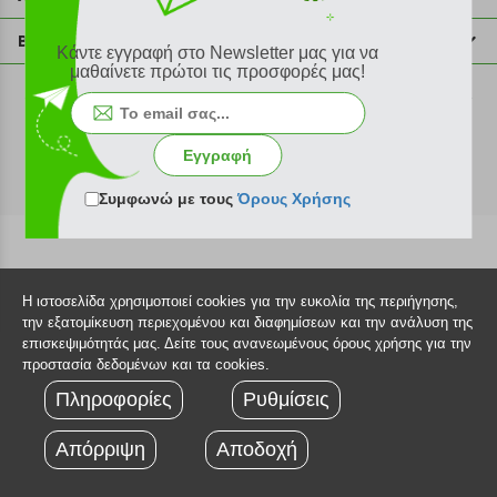
info@plus4u.gr
Η εταιρία
Βοήθεια
Κάντε εγγραφή στο Newsletter μας για να
Σημεία παραλαβής
μαθαίνετε πρώτοι τις προσφορές μας!
Εξέλιξη παραγγελίας
Ευκαιρίες καριέρας
Τρόποι παραγγελίας
©2026 Plus4u.gr
Όροι χρήσης
Τρόποι πληρωμής
Εγγραφή
Sitemap
Τρόποι αποστολής
FAQ
Συμφωνώ με τους
Όρους Χρήσης
Πολιτική επιστροφών
Τεχνική υποστήριξη
Η ιστοσελίδα χρησιμοποιεί cookies για την ευκολία της περιήγησης,
την εξατομίκευση περιεχομένου και διαφημίσεων και την ανάλυση της
επισκεψιμότητάς μας. Δείτε τους ανανεωμένους όρους χρήσης για την
προστασία δεδομένων και τα cookies.
Πληροφορίες
Ρυθμίσεις
Απόρριψη
Αποδοχή