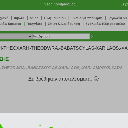
Νέος Λογαριασμός
Ξέχ
|
|
|
|
|
ηχανή
Βιβλία
Δώρα
Είδη Ταξιδίου
Ένδυση & Υπόδηση
Εργαλεία & 
|
|
|
ικά & Βρεφικά
Παιχνίδια
Σπίτι & Διακόσμηση
Σχολικά & Είδη γραφείου
ΣΗΣ
-THEODWRA,-BABATSOYLAS-XARILAOS,-XARLAMPOYS-XARA.
Δε βρέθηκαν αποτελέσματα. 🙁