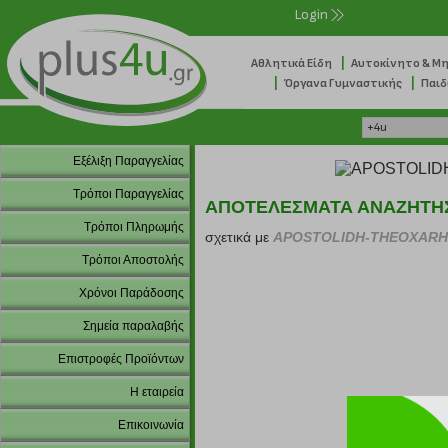
Login
|
Αθλητικά Είδη
Αυτοκίνητο & Μ
|
|
Όργανα Γυμναστικής
Παιδ
Εξέλιξη Παραγγελίας
Τρόποι Παραγγελίας
ΑΠΟΤΕΛΕΣΜΑΤΑ ΑΝΑΖΗΤΗ
Τρόποι Πληρωμής
σχετικά με
APOSTOLIDH-THEOXARH
Τρόποι Αποστολής
Χρόνοι Παράδοσης
Σημεία παραλαβής
Επιστροφές Προϊόντων
Η εταιρεία
Επικοινωνία