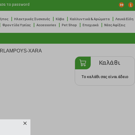
ασα το password
|
|
|
|
Κήπος
Ηλεκτρικές Συσκευές
Κάβα
Καλλυντικά & Αρώματα
Λευκά Είδη
|
|
|
|
|
Φροντίδα Υγείας
Accessories
Pet Shop
Εποχιακά
Νέες Αφίξεις
Καλάθι
Το καλάθι σας είναι άδειο