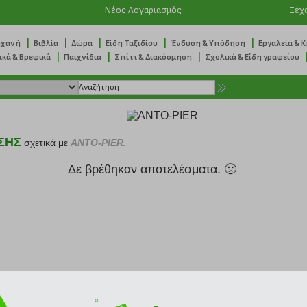
Νέος Λογαριασμός
Ξέχ
|
|
|
|
|
ηχανή
Βιβλία
Δώρα
Είδη Ταξιδίου
Ένδυση & Υπόδηση
Εργαλεία & 
|
|
|
ικά & Βρεφικά
Παιχνίδια
Σπίτι & Διακόσμηση
Σχολικά & Είδη γραφείου
ΣΗΣ
σχετικά με
ANTO-PIER.
Δε βρέθηκαν αποτελέσματα. 🙁