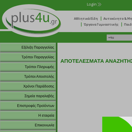
Login
|
Αθλητικά Είδη
Αυτοκίνητο & Μ
|
|
Όργανα Γυμναστικής
Παιδ
Εξέλιξη Παραγγελίας
Τρόποι Παραγγελίας
ΑΠΟΤΕΛΕΣΜΑΤΑ ΑΝΑΖΗΤΗ
Τρόποι Πληρωμής
Τρόποι Αποστολής
Χρόνοι Παράδοσης
Σημεία παραλαβής
Επιστροφές Προϊόντων
Η εταιρεία
Επικοινωνία