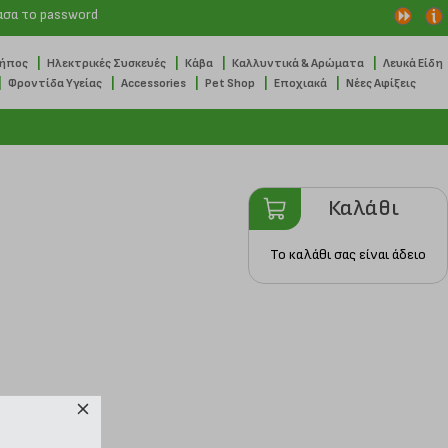
ασα το password
|
|
|
|
Κήπος
Ηλεκτρικές Συσκευές
Κάβα
Καλλυντικά & Αρώματα
Λευκά Είδη
|
|
|
|
|
Φροντίδα Υγείας
Accessories
Pet Shop
Εποχιακά
Νέες Αφίξεις
Καλάθι
Το καλάθι σας είναι άδειο