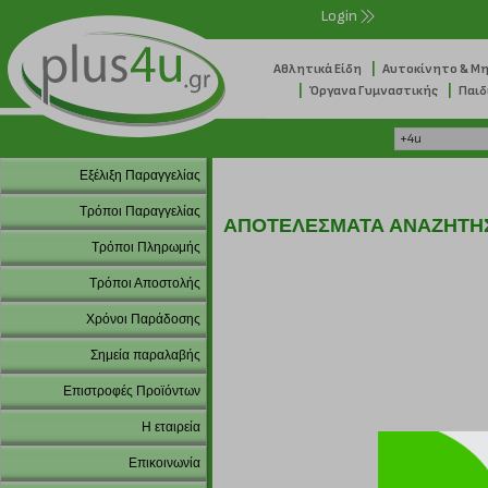
Login
|
Αθλητικά Είδη
Αυτοκίνητο & Μ
|
|
Όργανα Γυμναστικής
Παιδ
Εξέλιξη Παραγγελίας
Τρόποι Παραγγελίας
ΑΠΟΤΕΛΕΣΜΑΤΑ ΑΝΑΖΗΤΗ
Τρόποι Πληρωμής
Τρόποι Αποστολής
Χρόνοι Παράδοσης
Σημεία παραλαβής
Επιστροφές Προϊόντων
Η εταιρεία
Επικοινωνία