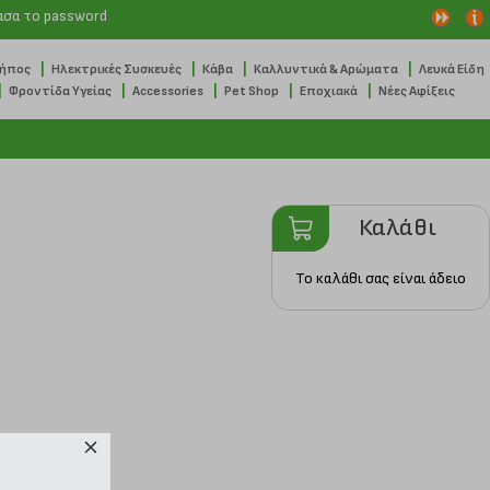
ασα το password
|
|
|
|
Κήπος
Ηλεκτρικές Συσκευές
Κάβα
Καλλυντικά & Αρώματα
Λευκά Είδη
|
|
|
|
|
Φροντίδα Υγείας
Accessories
Pet Shop
Εποχιακά
Νέες Αφίξεις
Καλάθι
Το καλάθι σας είναι άδειο