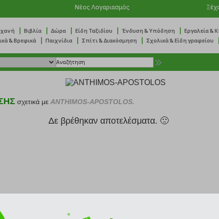
Νέος Λογαριασμός
Ξέχ
|
|
|
|
|
ηχανή
Βιβλία
Δώρα
Είδη Ταξιδίου
Ένδυση & Υπόδηση
Εργαλεία & 
|
|
|
ικά & Βρεφικά
Παιχνίδια
Σπίτι & Διακόσμηση
Σχολικά & Είδη γραφείου
ΣΗΣ
σχετικά με
ANTHIMOS-APOSTOLOS.
Δε βρέθηκαν αποτελέσματα. 🙁