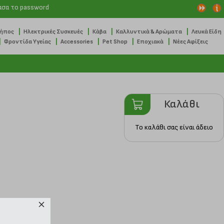
ασα το password
|
|
|
|
Κήπος
Ηλεκτρικές Συσκευές
Κάβα
Καλλυντικά & Αρώματα
Λευκά Είδη
|
|
|
|
|
Φροντίδα Υγείας
Accessories
Pet Shop
Εποχιακά
Νέες Αφίξεις
Καλάθι
Το καλάθι σας είναι άδειο