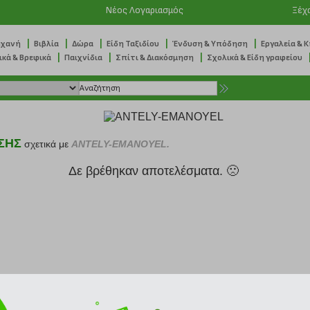
Νέος Λογαριασμός
Ξέχ
|
|
|
|
|
ηχανή
Βιβλία
Δώρα
Είδη Ταξιδίου
Ένδυση & Υπόδηση
Εργαλεία & 
|
|
|
ικά & Βρεφικά
Παιχνίδια
Σπίτι & Διακόσμηση
Σχολικά & Είδη γραφείου
ΣΗΣ
σχετικά με
ANTELY-EMANOYEL.
Δε βρέθηκαν αποτελέσματα. 🙁