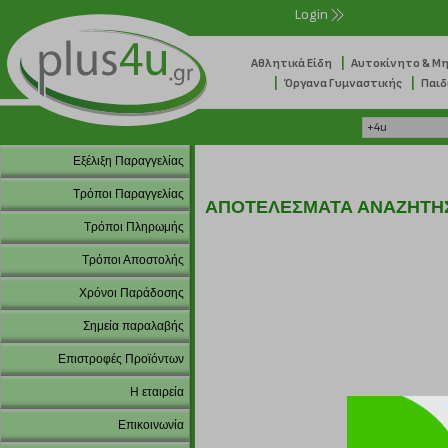
Login
|
Αθλητικά Είδη
Αυτοκίνητο & Μ
|
|
Όργανα Γυμναστικής
Παιδ
Εξέλιξη Παραγγελίας
Τρόποι Παραγγελίας
ΑΠΟΤΕΛΕΣΜΑΤΑ ΑΝΑΖΗΤΗ
Τρόποι Πληρωμής
Τρόποι Αποστολής
Χρόνοι Παράδοσης
Σημεία παραλαβής
Επιστροφές Προϊόντων
Η εταιρεία
Επικοινωνία