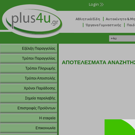
Login
|
Αθλητικά Είδη
Αυτοκίνητο & Μ
|
|
Όργανα Γυμναστικής
Παιδ
Εξέλιξη Παραγγελίας
Τρόποι Παραγγελίας
ΑΠΟΤΕΛΕΣΜΑΤΑ ΑΝΑΖΗΤΗ
Τρόποι Πληρωμής
Τρόποι Αποστολής
Χρόνοι Παράδοσης
Σημεία παραλαβής
Επιστροφές Προϊόντων
Η εταιρεία
Επικοινωνία