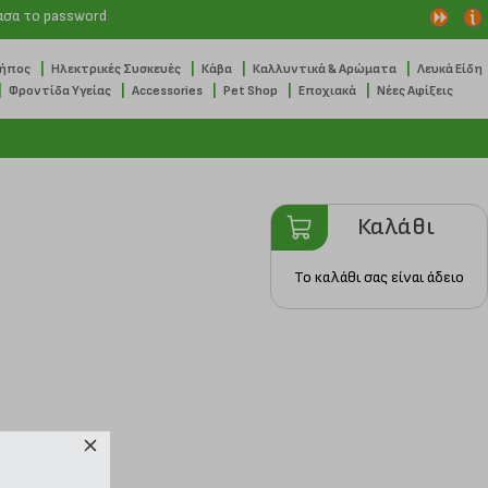
ασα το password
|
|
|
|
Κήπος
Ηλεκτρικές Συσκευές
Κάβα
Καλλυντικά & Αρώματα
Λευκά Είδη
|
|
|
|
|
Φροντίδα Υγείας
Accessories
Pet Shop
Εποχιακά
Νέες Αφίξεις
Καλάθι
Το καλάθι σας είναι άδειο