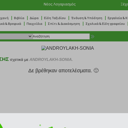
Νέος Λογαριασμός
Ξέχ
|
|
|
|
|
ηχανή
Βιβλία
Δώρα
Είδη Ταξιδίου
Ένδυση & Υπόδηση
Εργαλεία & 
|
|
|
ικά & Βρεφικά
Παιχνίδια
Σπίτι & Διακόσμηση
Σχολικά & Είδη γραφείου
ΣΗΣ
σχετικά με
ANDROYLAKH-SONIA.
Δε βρέθηκαν αποτελέσματα. 🙁