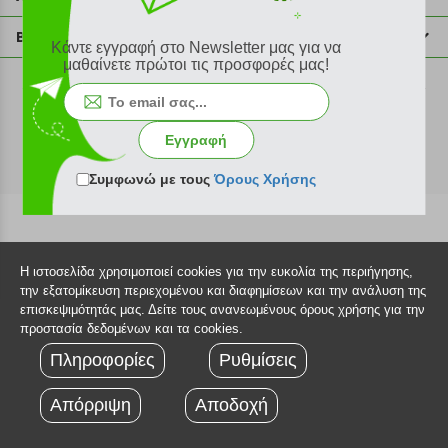
info@plus4u.gr
Η εταιρία
Βοήθεια
Κάντε εγγραφή στο Newsletter μας για να
Σημεία παραλαβής
μαθαίνετε πρώτοι τις προσφορές μας!
Εξέλιξη παραγγελίας
Ευκαιρίες καριέρας
Τρόποι παραγγελίας
©2026 Plus4u.gr
Όροι χρήσης
Τρόποι πληρωμής
Εγγραφή
Sitemap
Τρόποι αποστολής
FAQ
Συμφωνώ με τους
Όρους Χρήσης
Πολιτική επιστροφών
Τεχνική υποστήριξη
Η ιστοσελίδα χρησιμοποιεί cookies για την ευκολία της περιήγησης,
την εξατομίκευση περιεχομένου και διαφημίσεων και την ανάλυση της
επισκεψιμότητάς μας. Δείτε τους ανανεωμένους όρους χρήσης για την
προστασία δεδομένων και τα cookies.
Πληροφορίες
Ρυθμίσεις
Απόρριψη
Αποδοχή