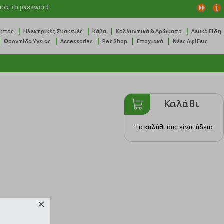
ασα το password
|
|
|
|
Κήπος
Ηλεκτρικές Συσκευές
Κάβα
Καλλυντικά & Αρώματα
Λευκά Είδη
|
|
|
|
|
Φροντίδα Υγείας
Accessories
Pet Shop
Εποχιακά
Νέες Αφίξεις
Καλάθι
Το καλάθι σας είναι άδειο