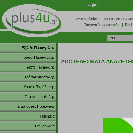
Login
|
Αθλητικά Είδη
Αυτοκίνητο & Μ
|
|
Όργανα Γυμναστικής
Παιδ
Εξέλιξη Παραγγελίας
Τρόποι Παραγγελίας
ΑΠΟΤΕΛΕΣΜΑΤΑ ΑΝΑΖΗΤΗ
Τρόποι Πληρωμής
Τρόποι Αποστολής
Χρόνοι Παράδοσης
Σημεία παραλαβής
Επιστροφές Προϊόντων
Η εταιρεία
Επικοινωνία