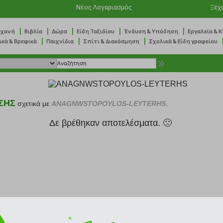
Νέος Λογαριασμός
Ξέχ
|
|
|
|
|
ηχανή
Βιβλία
Δώρα
Είδη Ταξιδίου
Ένδυση & Υπόδηση
Εργαλεία & 
|
|
|
ικά & Βρεφικά
Παιχνίδια
Σπίτι & Διακόσμηση
Σχολικά & Είδη γραφείου
ΣΗΣ
σχετικά με
ANAGNWSTOPOYLOS-LEYTERHS.
Δε βρέθηκαν αποτελέσματα. 🙁