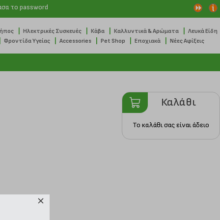
ασα το password
|
|
|
|
Κήπος
Ηλεκτρικές Συσκευές
Κάβα
Καλλυντικά & Αρώματα
Λευκά Είδη
|
|
|
|
|
Φροντίδα Υγείας
Accessories
Pet Shop
Εποχιακά
Νέες Αφίξεις
Καλάθι
Το καλάθι σας είναι άδειο