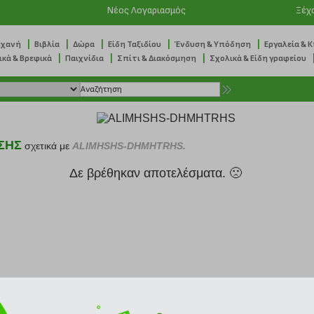
Νέος Λογαριασμός
Ξέχ
|
|
|
|
|
ηχανή
Βιβλία
Δώρα
Είδη Ταξιδίου
Ένδυση & Υπόδηση
Εργαλεία & 
|
|
|
ικά & Βρεφικά
Παιχνίδια
Σπίτι & Διακόσμηση
Σχολικά & Είδη γραφείου
ΣΗΣ
σχετικά με
ALIMHSHS-DHMHTRHS.
Δε βρέθηκαν αποτελέσματα. 🙁