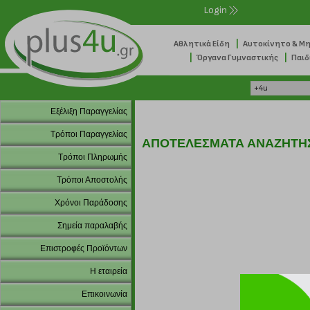
Login
|
Αθλητικά Είδη
Αυτοκίνητο & Μ
|
|
Όργανα Γυμναστικής
Παιδ
Εξέλιξη Παραγγελίας
Τρόποι Παραγγελίας
ΑΠΟΤΕΛΕΣΜΑΤΑ ΑΝΑΖΗΤΗ
Τρόποι Πληρωμής
Τρόποι Αποστολής
Χρόνοι Παράδοσης
Σημεία παραλαβής
Επιστροφές Προϊόντων
Η εταιρεία
Επικοινωνία