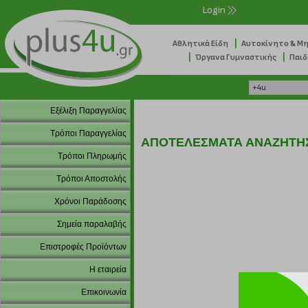
Login
|
Αθλητικά Είδη
Αυτοκίνητο & Μ
|
|
Όργανα Γυμναστικής
Παιδ
Εξέλιξη Παραγγελίας
Τρόποι Παραγγελίας
ΑΠΟΤΕΛΕΣΜΑΤΑ ΑΝΑΖΗΤΗ
Τρόποι Πληρωμής
Τρόποι Αποστολής
Χρόνοι Παράδοσης
Σημεία παραλαβής
Επιστροφές Προϊόντων
Η εταιρεία
Επικοινωνία