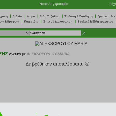
Νέος Λογαριασμός
Ξέχ
|
|
|
|
|
ηχανή
Βιβλία
Δώρα
Είδη Ταξιδίου
Ένδυση & Υπόδηση
Εργαλεία & 
|
|
|
ικά & Βρεφικά
Παιχνίδια
Σπίτι & Διακόσμηση
Σχολικά & Είδη γραφείου
ΣΗΣ
σχετικά με
ALEKSOPOYLOY-MARIA.
Δε βρέθηκαν αποτελέσματα. 🙁