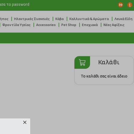
ασα το password
|
|
|
|
Κήπος
Ηλεκτρικές Συσκευές
Κάβα
Καλλυντικά & Αρώματα
Λευκά Είδη
|
|
|
|
|
Φροντίδα Υγείας
Accessories
Pet Shop
Εποχιακά
Νέες Αφίξεις
Καλάθι
Το καλάθι σας είναι άδειο