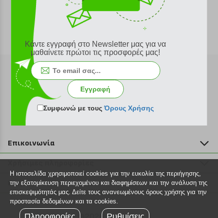
Κάντε εγγραφή στο Newsletter μας για να
μαθαίνετε πρώτοι τις προσφορές μας!
Εγγραφή
Εγγραφή στο newsletter
Συμφωνώ με τους
Όρους Χρήσης
Επικοινωνία
211 2000 700
Χρήσιμες πληροφορίες
info@plus4u.gr
Η ιστοσελίδα χρησιμοποιεί cookies για την ευκολία της περιήγησης,
Η εταιρία
Βοήθεια
την εξατομίκευση περιεχομένου και διαφημίσεων και την ανάλυση της
Σημεία παραλαβής
επισκεψιμότητάς μας. Δείτε τους ανανεωμένους όρους χρήσης για την
Εξέλιξη παραγγελίας
προστασία δεδομένων και τα cookies.
Ευκαιρίες καριέρας
Τρόποι παραγγελίας
Πληροφορίες
©2026 Plus4u.gr
Ρυθμίσεις