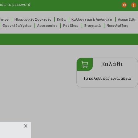
ασα το password
|
|
|
|
Κήπος
Ηλεκτρικές Συσκευές
Κάβα
Καλλυντικά & Αρώματα
Λευκά Είδη
|
|
|
|
|
Φροντίδα Υγείας
Accessories
Pet Shop
Εποχιακά
Νέες Αφίξεις
Καλάθι
Το καλάθι σας είναι άδειο