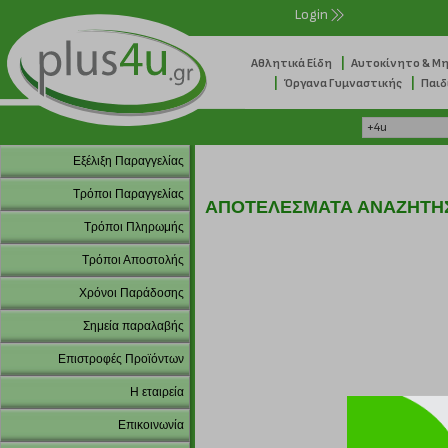
Login
|
Αθλητικά Είδη
Αυτοκίνητο & Μ
|
|
Όργανα Γυμναστικής
Παιδ
Εξέλιξη Παραγγελίας
Τρόποι Παραγγελίας
ΑΠΟΤΕΛΕΣΜΑΤΑ ΑΝΑΖΗΤΗ
Τρόποι Πληρωμής
Τρόποι Αποστολής
Χρόνοι Παράδοσης
Σημεία παραλαβής
Επιστροφές Προϊόντων
Η εταιρεία
Επικοινωνία