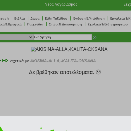
Νέος Λογαριασμός
Ξέχ
|
|
|
|
|
ηχανή
Βιβλία
Δώρα
Είδη Ταξιδίου
Ένδυση & Υπόδηση
Εργαλεία & 
|
|
|
ικά & Βρεφικά
Παιχνίδια
Σπίτι & Διακόσμηση
Σχολικά & Είδη γραφείου
ΣΗΣ
σχετικά με
AKISINA-ALLA,-KALITA-OKSANA.
Δε βρέθηκαν αποτελέσματα. 🙁