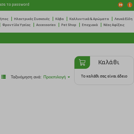
ασα το password
|
|
|
|
Κήπος
Ηλεκτρικές Συσκευές
Κάβα
Καλλυντικά & Αρώματα
Λευκά Είδη
|
|
|
|
|
Φροντίδα Υγείας
Accessories
Pet Shop
Εποχιακά
Νέες Αφίξεις
Καλάθι
Το καλάθι σας είναι άδειο
Ταξινόμηση ανά:
Προεπιλογή