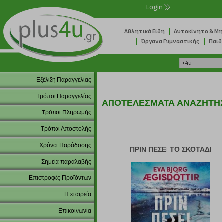
Login
|
Αθλητικά Είδη
Αυτοκίνητο & Μ
|
|
Όργανα Γυμναστικής
Παιδ
Εξέλιξη Παραγγελίας
Τρόποι Παραγγελίας
ΑΠΟΤΕΛΕΣΜΑΤΑ ΑΝΑΖΗΤΗ
Τρόποι Πληρωμής
Τρόποι Αποστολής
Χρόνοι Παράδοσης
ΠΡΙΝ ΠΕΣΕΙ ΤΟ ΣΚΟΤΑΔΙ
Σημεία παραλαβής
Επιστροφές Προϊόντων
Η εταιρεία
Επικοινωνία