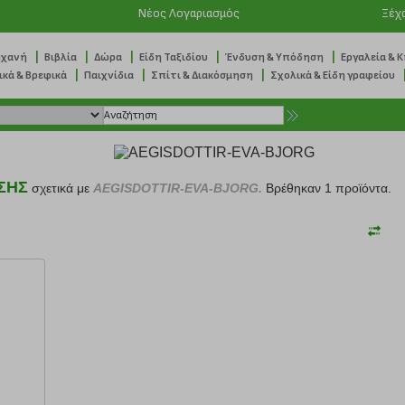
Νέος Λογαριασμός
Ξέχ
|
|
|
|
|
ηχανή
Βιβλία
Δώρα
Είδη Ταξιδίου
Ένδυση & Υπόδηση
Εργαλεία & 
|
|
|
ικά & Βρεφικά
Παιχνίδια
Σπίτι & Διακόσμηση
Σχολικά & Είδη γραφείου
ΣΗΣ
σχετικά με
AEGISDOTTIR-EVA-BJORG.
Βρέθηκαν 1 προϊόντα.