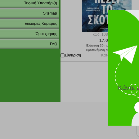
Τεχνική Υποστήριξη
Sitemap
Ευκαιρίες Καριέρας
Όροι χρήσης
κωδ.
108217953
17.09 €
FAQ
Ελάχιστη 30 ημερών 18.99 €
Προτεινόμενη λιανική 18.99 €
Σύγκριση
Κατόπιν παραγγελίας 
Κάντε 