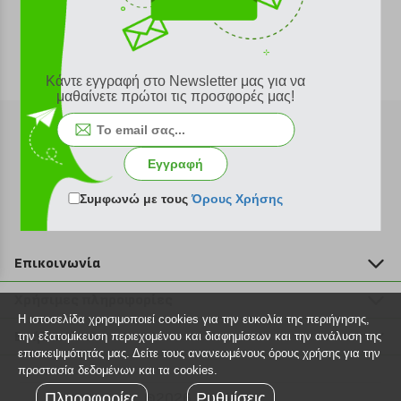
Κάντε εγγραφή στο Newsletter μας για να
μαθαίνετε πρώτοι τις προσφορές μας!
Εγγραφή
Εγγραφή στο newsletter
Συμφωνώ με τους
Όρους Χρήσης
Επικοινωνία
211 2000 700
Χρήσιμες πληροφορίες
info@plus4u.gr
Η ιστοσελίδα χρησιμοποιεί cookies για την ευκολία της περιήγησης,
Η εταιρία
Βοήθεια
την εξατομίκευση περιεχομένου και διαφημίσεων και την ανάλυση της
Σημεία παραλαβής
επισκεψιμότητάς μας. Δείτε τους ανανεωμένους όρους χρήσης για την
Εξέλιξη παραγγελίας
προστασία δεδομένων και τα cookies.
Ευκαιρίες καριέρας
Τρόποι παραγγελίας
Πληροφορίες
©2026 Plus4u.gr
Ρυθμίσεις