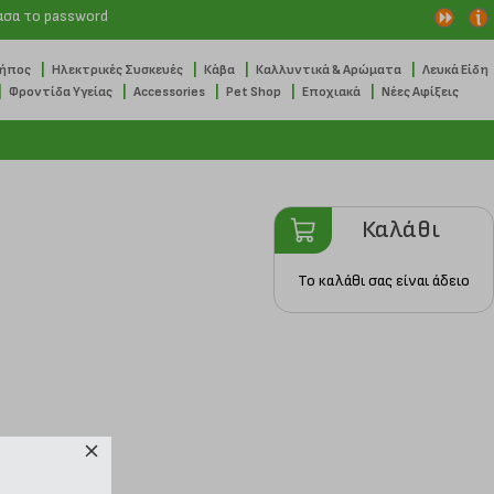
ασα το password
|
|
|
|
Κήπος
Ηλεκτρικές Συσκευές
Κάβα
Καλλυντικά & Αρώματα
Λευκά Είδη
|
|
|
|
|
Φροντίδα Υγείας
Accessories
Pet Shop
Εποχιακά
Νέες Αφίξεις
Καλάθι
Το καλάθι σας είναι άδειο