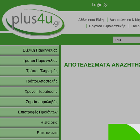
Login
|
Αθλητικά Είδη
Αυτοκίνητο & Μ
|
|
Όργανα Γυμναστικής
Παιδ
Εξέλιξη Παραγγελίας
Τρόποι Παραγγελίας
ΑΠΟΤΕΛΕΣΜΑΤΑ ΑΝΑΖΗΤΗ
Τρόποι Πληρωμής
Τρόποι Αποστολής
Χρόνοι Παράδοσης
Σημεία παραλαβής
Επιστροφές Προϊόντων
Η εταιρεία
Επικοινωνία