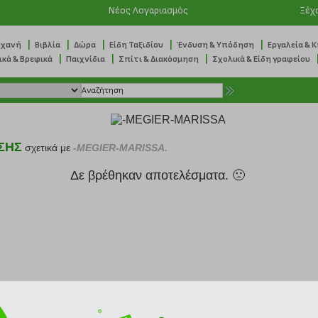
Νέος Λογαριασμός
Ξέχ
|
|
|
|
|
ηχανή
Βιβλία
Δώρα
Είδη Ταξιδίου
Ένδυση & Υπόδηση
Εργαλεία & 
|
|
|
ικά & Βρεφικά
Παιχνίδια
Σπίτι & Διακόσμηση
Σχολικά & Είδη γραφείου
ΣΗΣ
σχετικά με
-MEGIER-MARISSA.
Δε βρέθηκαν αποτελέσματα. 🙁