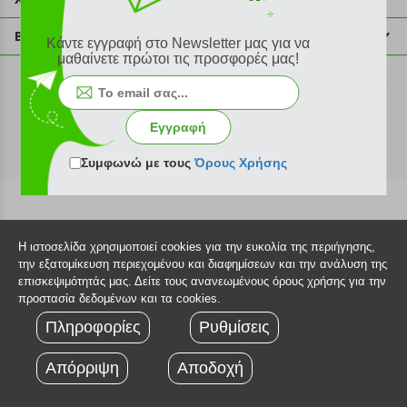
info@plus4u.gr
Η εταιρία
Βοήθεια
Κάντε εγγραφή στο Newsletter μας για να
Σημεία παραλαβής
μαθαίνετε πρώτοι τις προσφορές μας!
Εξέλιξη παραγγελίας
Ευκαιρίες καριέρας
Τρόποι παραγγελίας
©2026 Plus4u.gr
Όροι χρήσης
Τρόποι πληρωμής
Εγγραφή
Sitemap
Τρόποι αποστολής
FAQ
Συμφωνώ με τους
Όρους Χρήσης
Πολιτική επιστροφών
Τεχνική υποστήριξη
Η ιστοσελίδα χρησιμοποιεί cookies για την ευκολία της περιήγησης,
την εξατομίκευση περιεχομένου και διαφημίσεων και την ανάλυση της
επισκεψιμότητάς μας. Δείτε τους ανανεωμένους όρους χρήσης για την
προστασία δεδομένων και τα cookies.
Πληροφορίες
Ρυθμίσεις
Απόρριψη
Αποδοχή