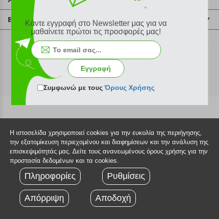
info@plus4u.gr
Η εταιρία
Βοήθεια
Κάντε εγγραφή στο Newsletter μας για να
Σημεία παραλαβής
μαθαίνετε πρώτοι τις προσφορές μας!
Εξέλιξη παραγγελίας
Ευκαιρίες καριέρας
Τρόποι παραγγελίας
©2026 Plus4u.gr
Όροι χρήσης
Τρόποι πληρωμής
Εγγραφή
Sitemap
Τρόποι αποστολής
FAQ
Συμφωνώ με τους
Όρους Χρήσης
Πολιτική επιστροφών
Τεχνική υποστήριξη
Η ιστοσελίδα χρησιμοποιεί cookies για την ευκολία της περιήγησης,
την εξατομίκευση περιεχομένου και διαφημίσεων και την ανάλυση της
επισκεψιμότητάς μας. Δείτε τους ανανεωμένους όρους χρήσης για την
προστασία δεδομένων και τα cookies.
Πληροφορίες
Ρυθμίσεις
Απόρριψη
Αποδοχή