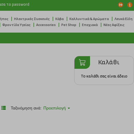
ασα το password
|
|
|
|
Κήπος
Ηλεκτρικές Συσκευές
Κάβα
Καλλυντικά & Αρώματα
Λευκά Είδη
|
|
|
|
|
Φροντίδα Υγείας
Accessories
Pet Shop
Εποχιακά
Νέες Αφίξεις
Καλάθι
Το καλάθι σας είναι άδειο
Ταξινόμηση ανά:
Προεπιλογή