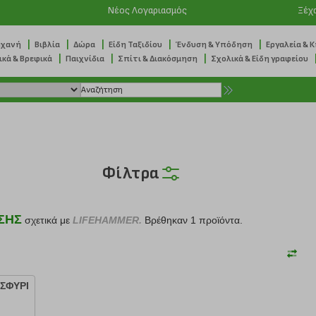
Νέος Λογαριασμός
Ξέχ
|
|
|
|
|
ηχανή
Βιβλία
Δώρα
Είδη Ταξιδίου
Ένδυση & Υπόδηση
Εργαλεία & 
|
|
|
ικά & Βρεφικά
Παιχνίδια
Σπίτι & Διακόσμηση
Σχολικά & Είδη γραφείου
Φίλτρα
ΣΗΣ
σχετικά με
LIFEHAMMER.
Βρέθηκαν 1 προϊόντα.
ΣΦΥΡΙ