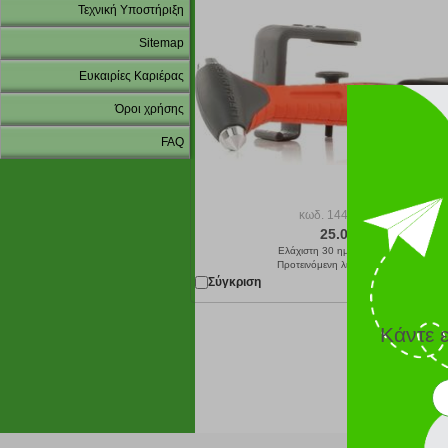
Τεχνική Υποστήριξη
Sitemap
Ευκαιρίες Καριέρας
Όροι χρήσης
FAQ
κωδ.
144097618
25.00 €
Ελάχιστη 30 ημερών 25.00 €
Προτεινόμενη λιανική 25.00 €
Σύγκριση
Παράδοση σε 4
Κάντε 