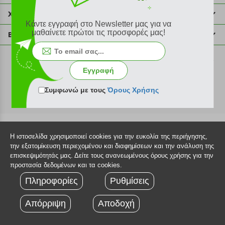
211 2000 700
Χρήσιμες πληροφορίες
Κάντε εγγραφή στο Newsletter μας για να
info@plus4u.gr
Η εταιρία
μαθαίνετε πρώτοι τις προσφορές μας!
Βοήθεια
Σημεία παραλαβής
Εξέλιξη παραγγελίας
Ευκαιρίες καριέρας
Τρόποι παραγγελίας
©2026 Plus4u.gr
Εγγραφή
Όροι χρήσης
Τρόποι πληρωμής
Sitemap
Συμφωνώ με τους
Όρους Χρήσης
Τρόποι αποστολής
FAQ
Πολιτική επιστροφών
Τεχνική υποστήριξη
Η ιστοσελίδα χρησιμοποιεί cookies για την ευκολία της περιήγησης,
την εξατομίκευση περιεχομένου και διαφημίσεων και την ανάλυση της
επισκεψιμότητάς μας. Δείτε τους ανανεωμένους όρους χρήσης για την
προστασία δεδομένων και τα cookies.
Πληροφορίες
Ρυθμίσεις
Απόρριψη
Αποδοχή