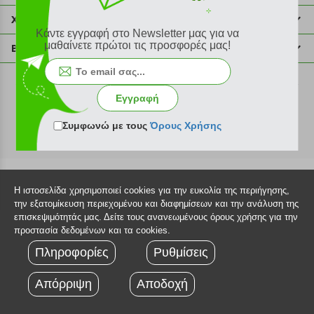
211 2000 700
Χρήσιμες πληροφορίες
Κάντε εγγραφή στο Newsletter μας για να
info@plus4u.gr
Η εταιρία
μαθαίνετε πρώτοι τις προσφορές μας!
Βοήθεια
Σημεία παραλαβής
Εξέλιξη παραγγελίας
Ευκαιρίες καριέρας
Τρόποι παραγγελίας
©2026 Plus4u.gr
Εγγραφή
Όροι χρήσης
Τρόποι πληρωμής
Sitemap
Συμφωνώ με τους
Όρους Χρήσης
Τρόποι αποστολής
FAQ
Πολιτική επιστροφών
Τεχνική υποστήριξη
Η ιστοσελίδα χρησιμοποιεί cookies για την ευκολία της περιήγησης,
την εξατομίκευση περιεχομένου και διαφημίσεων και την ανάλυση της
επισκεψιμότητάς μας. Δείτε τους ανανεωμένους όρους χρήσης για την
προστασία δεδομένων και τα cookies.
Πληροφορίες
Ρυθμίσεις
Απόρριψη
Αποδοχή