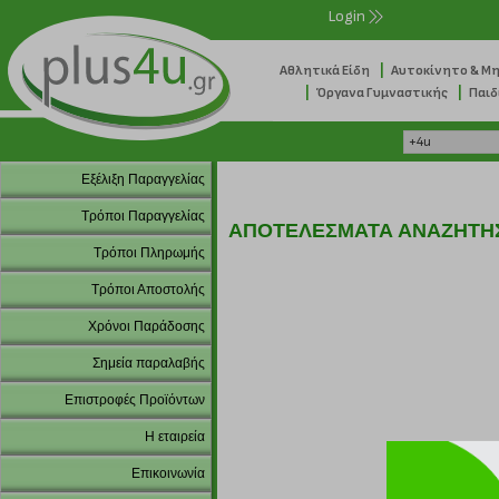
Login
|
Αθλητικά Είδη
Αυτοκίνητο & Μ
|
|
Όργανα Γυμναστικής
Παιδ
Εξέλιξη Παραγγελίας
Τρόποι Παραγγελίας
ΑΠΟΤΕΛΕΣΜΑΤΑ ΑΝΑΖΗΤΗ
Τρόποι Πληρωμής
Τρόποι Αποστολής
Χρόνοι Παράδοσης
Σημεία παραλαβής
Επιστροφές Προϊόντων
Η εταιρεία
Επικοινωνία