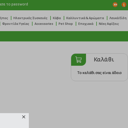
ασα το password
|
|
|
|
Κήπος
Ηλεκτρικές Συσκευές
Κάβα
Καλλυντικά & Αρώματα
Λευκά Είδη
|
|
|
|
|
Φροντίδα Υγείας
Accessories
Pet Shop
Εποχιακά
Νέες Αφίξεις
Καλάθι
Το καλάθι σας είναι άδειο