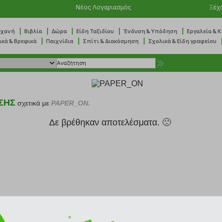
Νέος Λογαριασμός
Ξέχ
|
|
|
|
|
ηχανή
Βιβλία
Δώρα
Είδη Ταξιδίου
Ένδυση & Υπόδηση
Εργαλεία & 
|
|
|
ικά & Βρεφικά
Παιχνίδια
Σπίτι & Διακόσμηση
Σχολικά & Είδη γραφείου
ΣΗΣ
σχετικά με
PAPER_ON.
Δε βρέθηκαν αποτελέσματα. 🙁