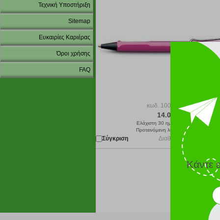
Τεχνική Υποστήριξη
Sitemap
Ευκαιρίες Καριέρας
Όροι χρήσης
FAQ
κωδ.
100005161
14.00 €
Ελάχιστη 30 ημερών 13.95 €
Προτεινόμενη λιανική 14.00 €
Σύγκριση
Διαθέσιμο κατόπιν παρ
Κάντε 