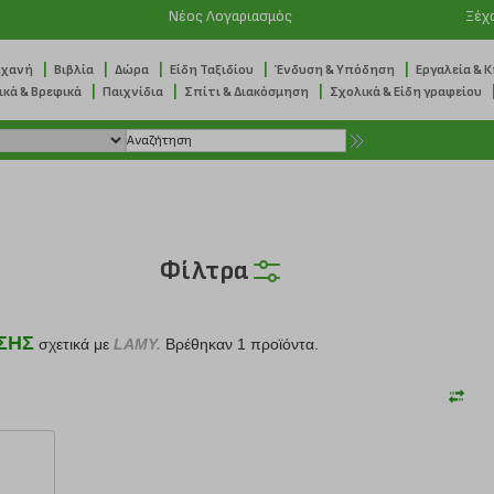
Νέος Λογαριασμός
Ξέχ
|
|
|
|
|
ηχανή
Βιβλία
Δώρα
Είδη Ταξιδίου
Ένδυση & Υπόδηση
Εργαλεία & 
|
|
|
ικά & Βρεφικά
Παιχνίδια
Σπίτι & Διακόσμηση
Σχολικά & Είδη γραφείου
Φίλτρα
ΣΗΣ
σχετικά με
LAMY.
Βρέθηκαν 1 προϊόντα.