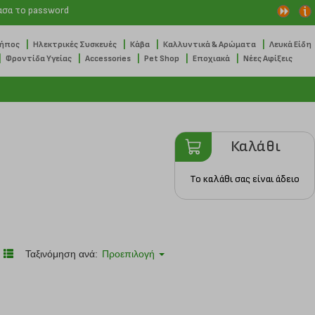
ασα το password
|
|
|
|
Κήπος
Ηλεκτρικές Συσκευές
Κάβα
Καλλυντικά & Αρώματα
Λευκά Είδη
|
|
|
|
|
Φροντίδα Υγείας
Accessories
Pet Shop
Εποχιακά
Νέες Αφίξεις
Καλάθι
Το καλάθι σας είναι άδειο
Ταξινόμηση ανά:
Προεπιλογή