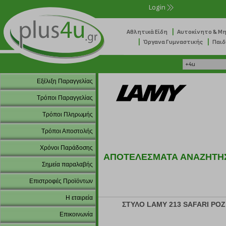
Login
|
Αθλητικά Είδη
Αυτοκίνητο & Μ
|
|
Όργανα Γυμναστικής
Παιδ
Εξέλιξη Παραγγελίας
Τρόποι Παραγγελίας
Τρόποι Πληρωμής
Τρόποι Αποστολής
Χρόνοι Παράδοσης
ΑΠΟΤΕΛΕΣΜΑΤΑ ΑΝΑΖΗΤΗ
Σημεία παραλαβής
Επιστροφές Προϊόντων
Η εταιρεία
ΣΤΥΛΟ LAMY 213 SAFARI ΡΟΖ
Επικοινωνία