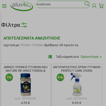
Φίλτρα
ΑΠΟΤΕΛΕΣΜΑΤΑ ΑΝΑΖΗΤΗΣΗΣ
σχετικά με
ΠΤΗΝΟ-ΥΓΙΕΙΝΗ.
Βρέθηκαν 18 προϊόντα.
Ταξινόμηση ανά:
Προεπιλογή
ΑΜΜΟΣ ΥΓΙΕΙΝΗΣ ΠΤΗΝΩΝ DELI
ΑΝΤΙΠΑΡΑΣΙΤΙΚΟ SPRAY ΠΤΗΝΩΝ
NATURE ΜΕ ΙΧΝΟΣΤΟΙΧΕΙΑ &
PERFECT CARE 250ML
ΜΕΤΑΛΛΑ 660GR
κωδ.
137030548
κωδ.
137030441
4.70 €
6.55 €