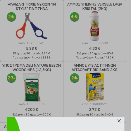
ΨΑΛΙΔΑΚΙ TRIXIE ΝΥΧΙΩΝ "IN
ΑΜΜΟΣ ΥΓΙΕΙΝΗΣ VERSELE LAGA
STYLE" ΓΙΑ ΠΤΗΝΑ
KRISTAL (2KG)
κωδ.
137000821
κωδ.
136036508
5.33 €
4.80 €
Ελάχιστη 30 ημερών 5.20 €
Ελάχιστη 30 ημερών 4.80 €
Προτεινόμενη λιανική 5.33 €
Προτεινόμενη λιανική 4.80 €
ΥΠΟΣΤΡΩΜΑ DELI NATURE BEECH
ΑΜΜΟΣ ΥΓΕΙΑΣ ΠΤΗΝΩΝ
WOODCHIPS (12,5KG)
VITACRAFT BIO SAND 2KG
κωδ.
136035505
κωδ.
136033571
47.00 €
2.72 €
Ελάχιστη 30 ημερών 47.00 €
Ελάχιστη 30 ημερών 3.40 €
Προτεινόμενη λιανική 47.00 €
Προτεινόμενη λιανική 3.40 €
ΑΜΜΟΣ ΥΓΙΕΙΝΗΣ VERSELE LAGA
ΣΠΡΕΙ VERSELE LAGA NO PICK
MARINE (5KG)
ΚΑΤΑ ΤΟΥ ΤΡΑΒΗΓΜΑΤΟΣ ΤΩΝ