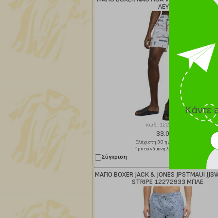
ΛΕΥΚΟ
Κάντε 
κωδ.
122295061
33.00 €
Ελάχιστη 30 ημερών 55.00 €
Προτεινόμενη λιανική 55.00 €
Σύγκριση
Παράδοση σε
ΜΑΓΙΟ BOXER JACK & JONES JPSTMAUI JJSW
STRIPE 12272933 ΜΠΛΕ