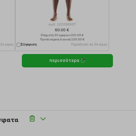
κωδ.
122266937
60.00 €
Ελάχιστη 30 ημερών 100.00 €
Προτεινόμενη λιανική 100.00 €
 24 ώρες
Σύγκριση
Παράδοση σε 24 ώρες
περισσότερα
σφατα