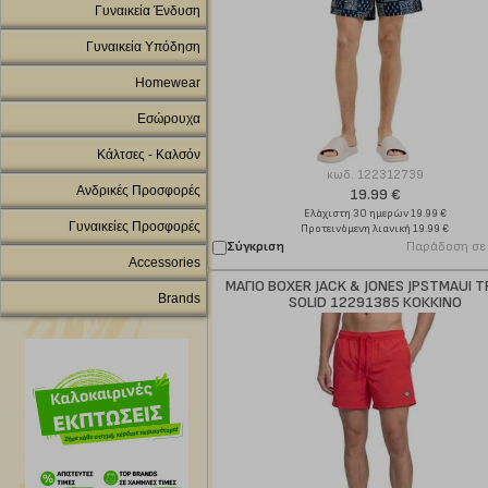
Γυναικεία Ένδυση
Γυναικεία Υπόδηση
Homewear
Εσώρουχα
Κάλτσες - Καλσόν
κωδ.
122312739
Ανδρικές Προσφορές
19.99 €
Ελάχιστη 30 ημερών 19.99 €
Γυναικείες Προσφορές
Προτεινόμενη λιανική 19.99 €
Σύγκριση
Παράδοση σε
Accessories
ΜΑΓΙΟ BOXER JACK & JONES JPSTMAUI T
Brands
SOLID 12291385 ΚΟΚΚΙΝΟ