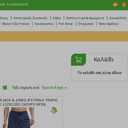
ασα το password
|
|
|
|
Κήπος
Ηλεκτρικές Συσκευές
Κάβα
Καλλυντικά & Αρώματα
Λευκά Είδη
|
|
|
|
|
Φροντίδα Υγείας
Accessories
Pet Shop
Εποχιακά
Νέες Αφίξεις
Καλάθι
Το καλάθι σας είναι άδειο
Ταξινόμηση ανά:
Προεπιλογή
R JACK & JONES JPSTMAUI TROPIC
D 12291385 ΣΚΟΥΡΟ ΜΠΛΕ