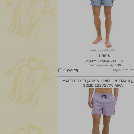
κωδ.
122286466
11.99 €
Ελάχιστη 30 ημερών 19.99 €
Προτεινόμενη λιανική 19.99 €
Σύγκριση
Παράδοση σε
ΜΑΓΙΟ BOXER JACK & JONES JPSTMAUI J
SOLID 12272776 ΛΙΛΑ