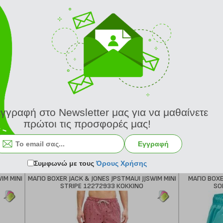
ΠΡΑΣΙΝΟ
MA
εγγραφή στο Newsletter μας για να μαθαίνετε
πρώτοι τις προσφορές μας!
κωδ.
122294862
54.00 €
Εγγραφή
Ελάχιστη 30 ημερών 90.00 €
Προτεινόμενη λιανική 90.00 €
 24 ώρες
Σύγκριση
Παράδοση σε 24 ώρες
Σύγκριση
Συμφωνώ με τους
Όρους Χρήσης
IM MINI
ΜΑΓΙΟ BOXER JACK & JONES JPSTMAUI JJSWIM MINI
ΜΑΓΙΟ BOXE
STRIPE 12272933 ΚΟΚΚΙΝΟ
SO