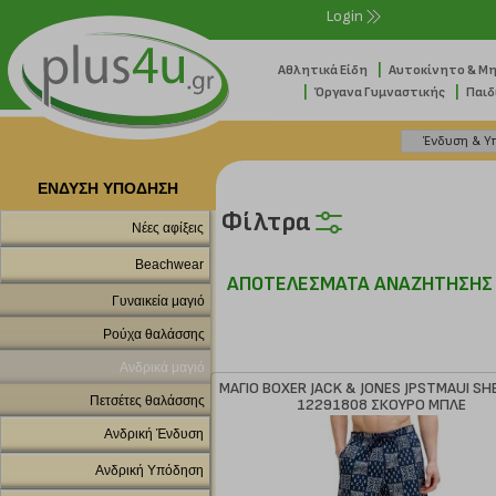
Login
|
Αθλητικά Είδη
Αυτοκίνητο & Μ
|
|
Όργανα Γυμναστικής
Παιδ
ΕΝΔΥΣΗ ΥΠΟΔΗΣΗ
Φίλτρα
Νέες αφίξεις
Beachwear
ΑΠΟΤΕΛΕΣΜΑΤΑ ΑΝΑΖΗΤΗΣΗΣ
Γυναικεία μαγιό
Ρούχα θαλάσσης
Ανδρικά μαγιό
ΜΑΓΙΟ BOXER JACK & JONES JPSTMAUI SH
Πετσέτες θαλάσσης
12291808 ΣΚΟΥΡΟ ΜΠΛΕ
Ανδρική Ένδυση
Ανδρική Υπόδηση