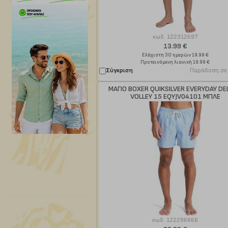
κωδ.
122312697
13.99 €
Ελάχιστη 30 ημερών 19.99 €
Προτεινόμενη λιανική 19.99 €
Σύγκριση
Παράδοση σε
ΜΑΓΙΟ BOXER QUIKSILVER EVERYDAY DE
VOLLEY 15 EQYJV04101 ΜΠΛΕ
κωδ.
122296666