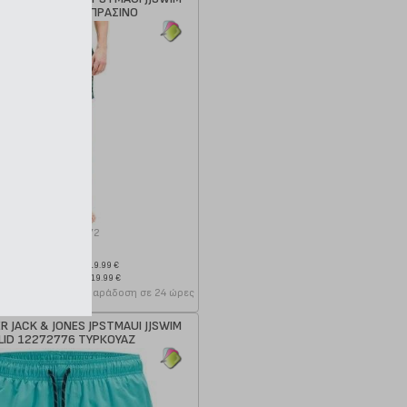
TURE 12272943 ΠΡΑΣΙΝΟ
κωδ.
122286472
11.99 €
Ελάχιστη 30 ημερών 19.99 €
Προτεινόμενη λιανική 19.99 €
Παράδοση σε 24 ώρες
R JACK & JONES JPSTMAUI JJSWIM
LID 12272776 ΤΥΡΚΟΥΑΖ