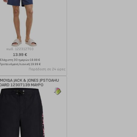
κωδ.
122312703
13.99 €
Ελάχιστη 30 ημερών 19.99 €
Προτεινόμενη λιανική 19.99 €
Παράδοση σε 24 ώρες
ΡΜΟΥΔΑ JACK & JONES JPSTOAHU
OARD 12307139 ΜΑΥΡΟ