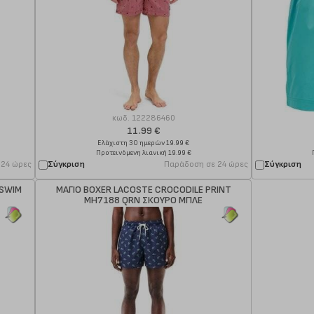
κωδ.
122286460
11.99 €
Ελάχιστη 30 ημερών 19.99 €
Προτεινόμενη λιανική 19.99 €
 24 ώρες
Σύγκριση
Παράδοση σε 24 ώρες
Σύγκριση
JSWIM
ΜΑΓΙΟ BOXER LACOSTE CROCODILE PRINT
MH7188 QRN ΣΚΟΥΡΟ ΜΠΛΕ