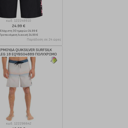
κωδ.
122249910
24.99 €
Ελάχιστη 30 ημερών 24.99 €
Προτεινόμενη λιανική 24.99 €
Παράδοση σε 24 ώρες
ΕΡΜΟΥΔΑ QUIKSILVER SURFSILK
LEG 18 EQYBS04889 ΠΟΛΥΧΡΩΜΟ
κωδ.
122296642