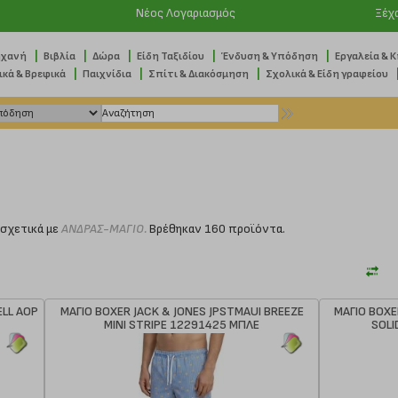
Νέος Λογαριασμός
Ξέχ
|
|
|
|
|
ηχανή
Βιβλία
Δώρα
Είδη Ταξιδίου
Ένδυση & Υπόδηση
Εργαλεία & 
|
|
|
ικά & Βρεφικά
Παιχνίδια
Σπίτι & Διακόσμηση
Σχολικά & Είδη γραφείου
σχετικά με
ΑΝΔΡΑΣ-ΜΑΓΙΟ.
Βρέθηκαν 160 προϊόντα.
ELL AOP
ΜΑΓΙΟ BOXER JACK & JONES JPSTMAUI BREEZE
ΜΑΓΙΟ BOXE
MINI STRIPE 12291425 ΜΠΛΕ
SOLI