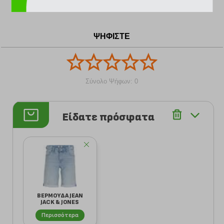
υφάσματα και εστιάζοντας στην τιμή.
ΨΗΦΙΣΤΕ
Σύνολο Ψήφων: 0
Είδατε πρόσφατα
ΒΕΡΜΟΥΔΑ JEAN
JACK & JONES
JJIRICK JJICON
Περισσότερα
122...