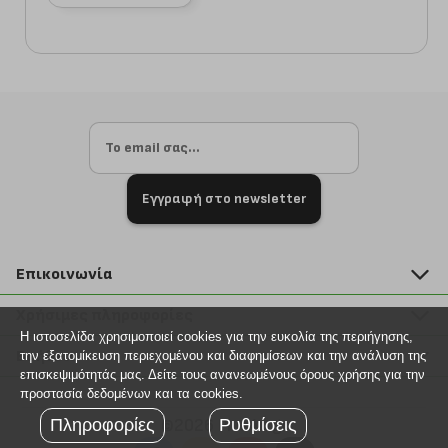
Εγγραφή στο newsletter
Επικοινωνία
211 2000 700
Χρήσιμες πληροφορίες
info@plus4u.gr
Η ιστοσελίδα χρησιμοποιεί cookies για την ευκολία της περιήγησης,
Η εταιρία
Βοήθεια
την εξατομίκευση περιεχομένου και διαφημίσεων και την ανάλυση της
Σημεία παραλαβής
επισκεψιμότητάς μας. Δείτε τους ανανεωμένους όρους χρήσης για την
Εξέλιξη παραγγελίας
προστασία δεδομένων και τα cookies.
Ευκαιρίες καριέρας
Τρόποι παραγγελίας
Πληροφορίες
Ρυθμίσεις
©2026 Plus4u.gr
Όροι χρήσης
Τρόποι πληρωμής