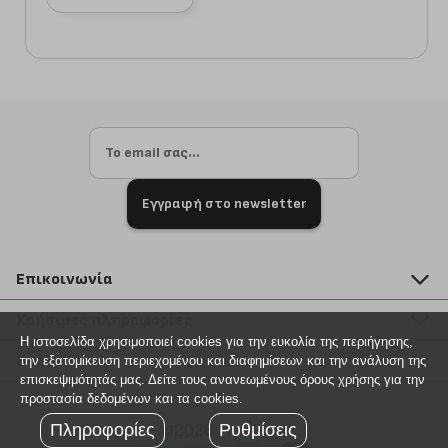
Εγγραφή στο newsletter
Επικοινωνία
211 2000 700
Χρήσιμες πληροφορίες
info@plus4u.gr
Η ιστοσελίδα χρησιμοποιεί cookies για την ευκολία της περιήγησης,
Η εταιρία
Βοήθεια
την εξατομίκευση περιεχομένου και διαφημίσεων και την ανάλυση της
Σημεία παραλαβής
επισκεψιμότητάς μας. Δείτε τους ανανεωμένους όρους χρήσης για την
Εξέλιξη παραγγελίας
προστασία δεδομένων και τα cookies.
Ευκαιρίες καριέρας
Τρόποι παραγγελίας
Πληροφορίες
Ρυθμίσεις
©2026 Plus4u.gr
Όροι χρήσης