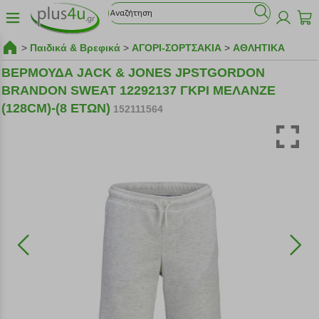
>
Παιδικά & Βρεφικά
>
ΑΓΟΡΙ-ΣΟΡΤΣΑΚΙΑ
>
ΑΘΛΗΤΙΚΑ
ΒΕΡΜΟΥΔΑ JACK & JONES JPSTGORDON
BRANDON SWEAT 12292137 ΓΚΡΙ ΜΕΛΑΝΖΕ
(128CM)-(8 ΕΤΩΝ)
152111564