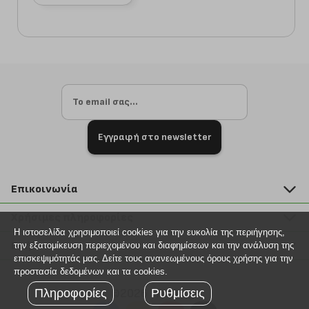
Εγγραφή στο newsletter
Επικοινωνία
211 2000 700
Χρήσιμες πληροφορίες
info@plus4u.gr
Η ιστοσελίδα χρησιμοποιεί cookies για την ευκολία της περιήγησης,
Η εταιρία
Βοήθεια
την εξατομίκευση περιεχομένου και διαφημίσεων και την ανάλυση της
Σημεία παραλαβής
επισκεψιμότητάς μας. Δείτε τους ανανεωμένους όρους χρήσης για την
Εξέλιξη παραγγελίας
προστασία δεδομένων και τα cookies.
Ευκαιρίες καριέρας
Τρόποι παραγγελίας
Πληροφορίες
Ρυθμίσεις
©2026 Plus4u.gr
Όροι χρήσης
Τρόποι πληρωμής