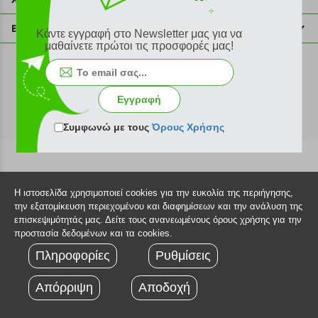
info@plus4u.gr
Η εταιρία
Βοήθεια
Κάντε εγγραφή στο Newsletter μας για να
Σημεία παραλαβής
μαθαίνετε πρώτοι τις προσφορές μας!
Εξέλιξη παραγγελίας
Ευκαιρίες καριέρας
Τρόποι παραγγελίας
©2026 Plus4u.gr
Όροι χρήσης
Τρόποι πληρωμής
Εγγραφή
Sitemap
Τρόποι αποστολής
FAQ
Συμφωνώ με τους
Όρους Χρήσης
Πολιτική επιστροφών
Τεχνική υποστήριξη
Η ιστοσελίδα χρησιμοποιεί cookies για την ευκολία της περιήγησης,
την εξατομίκευση περιεχομένου και διαφημίσεων και την ανάλυση της
επισκεψιμότητάς μας. Δείτε τους ανανεωμένους όρους χρήσης για την
προστασία δεδομένων και τα cookies.
Πληροφορίες
Ρυθμίσεις
Απόρριψη
Αποδοχή