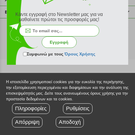
info@plus4u.gr
Η εταιρία
Βοήθεια
Κάντε εγγραφή στο Newsletter μας για να
Σημεία παραλαβής
μαθαίνετε πρώτοι τις προσφορές μας!
Εξέλιξη παραγγελίας
Ευκαιρίες καριέρας
Τρόποι παραγγελίας
©2026 Plus4u.gr
Όροι χρήσης
Τρόποι πληρωμής
Εγγραφή
Sitemap
Τρόποι αποστολής
FAQ
Συμφωνώ με τους
Όρους Χρήσης
Πολιτική επιστροφών
Τεχνική υποστήριξη
Η ιστοσελίδα χρησιμοποιεί cookies για την ευκολία της περιήγησης,
την εξατομίκευση περιεχομένου και διαφημίσεων και την ανάλυση της
επισκεψιμότητάς μας. Δείτε τους ανανεωμένους όρους χρήσης για την
προστασία δεδομένων και τα cookies.
Πληροφορίες
Ρυθμίσεις
Απόρριψη
Αποδοχή