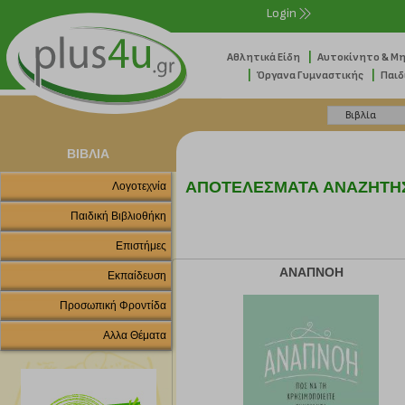
Login
|
Αθλητικά Είδη
Αυτοκίνητο & Μ
|
|
Όργανα Γυμναστικής
Παιδ
ΒΙΒΛΙΑ
ΑΠΟΤΕΛΕΣΜΑΤΑ ΑΝΑΖΗΤΗ
Λογοτεχνία
Παιδική Βιβλιοθήκη
Επιστήμες
ΑΝΑΠΝΟΗ
Εκπαίδευση
Προσωπική Φροντίδα
Αλλα Θέματα