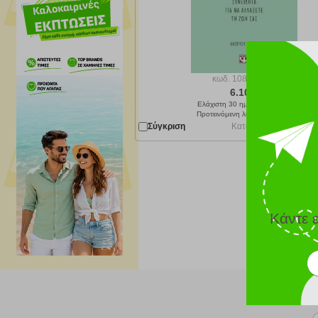
κωδ.
108171879
6.10 €
Ελάχιστη 30 ημερών 12.20 €
Προτεινόμενη λιανική 12.20 €
Σύγκριση
Κατόπιν παραγγελίας 
Κάντε 