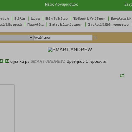
Νέος Λογαριασμός
Ξέχ
|
|
|
|
|
ηχανή
Βιβλία
Δώρα
Είδη Ταξιδίου
Ένδυση & Υπόδηση
Εργαλεία & 
|
|
|
ικά & Βρεφικά
Παιχνίδια
Σπίτι & Διακόσμηση
Σχολικά & Είδη γραφείου
ΣΗΣ
σχετικά με
SMART-ANDREW.
Βρέθηκαν 1 προϊόντα.