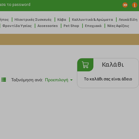
ασα το password
|
|
|
|
Κήπος
Ηλεκτρικές Συσκευές
Κάβα
Καλλυντικά & Αρώματα
Λευκά Είδη
|
|
|
|
|
Φροντίδα Υγείας
Accessories
Pet Shop
Εποχιακά
Νέες Αφίξεις
Καλάθι
Το καλάθι σας είναι άδειο
Ταξινόμηση ανά:
Προεπιλογή