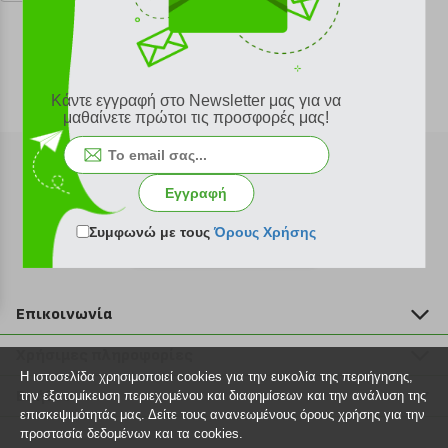
Κάντε εγγραφή στο Newsletter μας για να
μαθαίνετε πρώτοι τις προσφορές μας!
Εγγραφή
Συμφωνώ με τους
Όρους Χρήσης
Εγγραφή στο newsletter
Επικοινωνία
211 2000 700
Χρήσιμες πληροφορίες
info@plus4u.gr
Η ιστοσελίδα χρησιμοποιεί cookies για την ευκολία της περιήγησης,
Η εταιρία
Βοήθεια
την εξατομίκευση περιεχομένου και διαφημίσεων και την ανάλυση της
Σημεία παραλαβής
επισκεψιμότητάς μας. Δείτε τους ανανεωμένους όρους χρήσης για την
Εξέλιξη παραγγελίας
προστασία δεδομένων και τα cookies.
Ευκαιρίες καριέρας