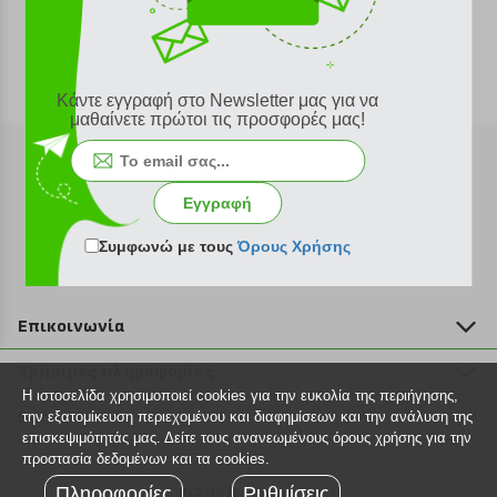
Κάντε εγγραφή στο Newsletter μας για να
μαθαίνετε πρώτοι τις προσφορές μας!
Εγγραφή
Εγγραφή στο newsletter
Συμφωνώ με τους
Όρους Χρήσης
Επικοινωνία
211 2000 700
Χρήσιμες πληροφορίες
info@plus4u.gr
Η ιστοσελίδα χρησιμοποιεί cookies για την ευκολία της περιήγησης,
Η εταιρία
Βοήθεια
την εξατομίκευση περιεχομένου και διαφημίσεων και την ανάλυση της
Σημεία παραλαβής
επισκεψιμότητάς μας. Δείτε τους ανανεωμένους όρους χρήσης για την
Εξέλιξη παραγγελίας
προστασία δεδομένων και τα cookies.
Ευκαιρίες καριέρας
Τρόποι παραγγελίας
Πληροφορίες
©2026 Plus4u.gr
Ρυθμίσεις