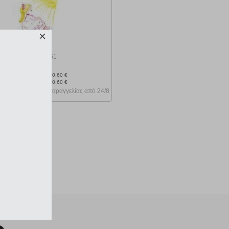
κωδ.
108187151
9.54 €
Ελάχιστη 30 ημερών 10.60 €
Προτεινόμενη λιανική 10.60 €
Κατόπιν παραγγελίας από 24/8