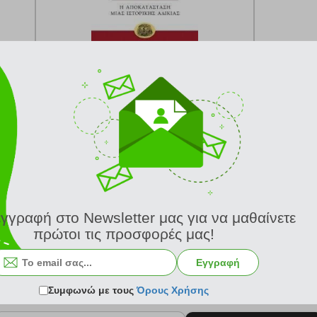
κωδ.
108187170
19.08 €
Ελάχιστη 30 ημερών 21.20 €
Προτεινόμενη λιανική 21.20 €
από 24/8
Σύγκριση
Κατόπιν παραγγελίας από 24/8
Σύγκριση
εγγραφή στο Newsletter μας για να μαθαίνετε
πρώτοι τις προσφορές μας!
Εγγραφή
Συμφωνώ με τους
Όρους Χρήσης