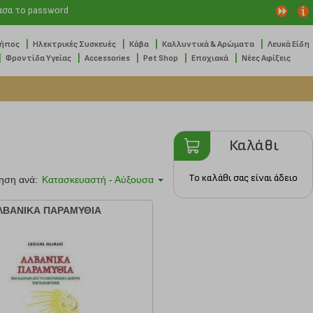
ασα το password
|
|
|
|
Κήπος
Ηλεκτρικές Συσκευές
Κάβα
Καλλυντικά & Αρώματα
Λευκά Είδη
|
|
|
|
|
Φροντίδα Υγείας
Accessories
Pet Shop
Εποχιακά
Νέες Αφίξεις
Καλάθι
Το καλάθι σας είναι άδειο
ηση ανά:
Κατασκευαστή - Αύξουσα
ΛΒΑΝΙΚΑ ΠΑΡΑΜΥΘΙΑ