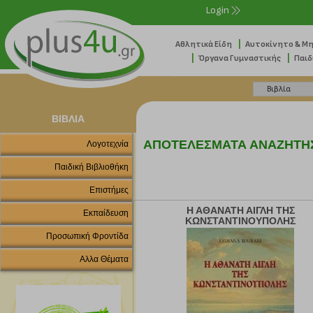
Login
|
Αθλητικά Είδη
Αυτοκίνητο & Μ
|
|
Όργανα Γυμναστικής
Παιδ
ΒΙΒΛΙΑ
ΑΠΟΤΕΛΕΣΜΑΤΑ ΑΝΑΖΗΤΗ
Λογοτεχνία
Παιδική Βιβλιοθήκη
Επιστήμες
Η ΑΘΑΝΑΤΗ ΑΙΓΛΗ ΤΗΣ
Εκπαίδευση
ΚΩΝΣΤΑΝΤΙΝΟΥΠΟΛΗΣ
Προσωπική Φροντίδα
Αλλα Θέματα