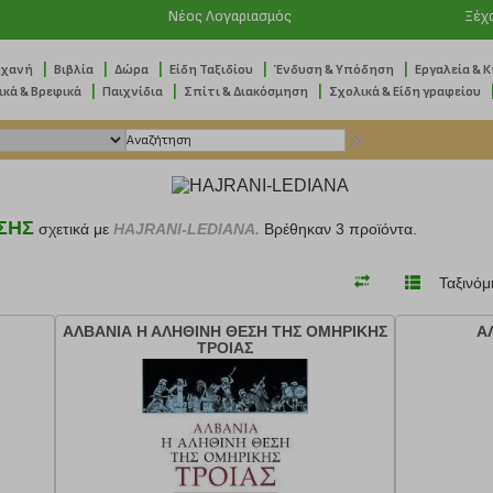
Νέος Λογαριασμός
Ξέχ
|
|
|
|
|
ηχανή
Βιβλία
Δώρα
Είδη Ταξιδίου
Ένδυση & Υπόδηση
Εργαλεία & 
|
|
|
ικά & Βρεφικά
Παιχνίδια
Σπίτι & Διακόσμηση
Σχολικά & Είδη γραφείου
ΣΗΣ
σχετικά με
HAJRANI-LEDIANA.
Βρέθηκαν 3 προϊόντα.
Ταξινόμ
ΑΛΒΑΝΙΑ Η ΑΛΗΘΙΝΗ ΘΕΣΗ ΤΗΣ ΟΜΗΡΙΚΗΣ
Α
ΤΡΟΙΑΣ