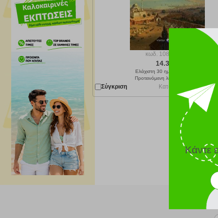
κωδ.
108187162
14.31 €
Ελάχιστη 30 ημερών 15.90 €
Προτεινόμενη λιανική 15.90 €
Σύγκριση
Κατόπιν παραγγελίας 
Κάντε 