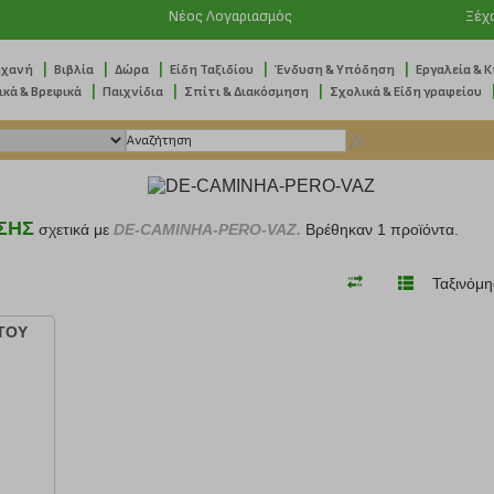
Νέος Λογαριασμός
Ξέχ
|
|
|
|
|
ηχανή
Βιβλία
Δώρα
Είδη Ταξιδίου
Ένδυση & Υπόδηση
Εργαλεία & 
|
|
|
ικά & Βρεφικά
Παιχνίδια
Σπίτι & Διακόσμηση
Σχολικά & Είδη γραφείου
ΣΗΣ
σχετικά με
DE-CAMINHA-PERO-VAZ.
Βρέθηκαν 1 προϊόντα.
Ταξινόμη
ΤΟΥ