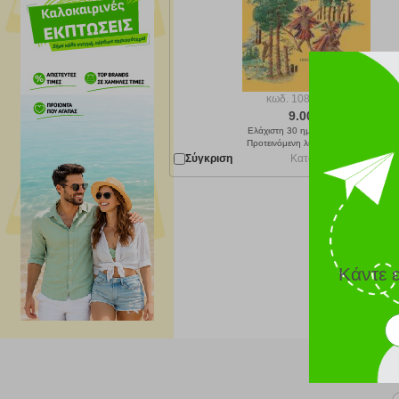
κωδ.
108174872
9.00 €
Ελάχιστη 30 ημερών 10.00 €
Προτεινόμενη λιανική 10.00 €
Σύγκριση
Κατόπιν παραγγελίας 
Κάντε 