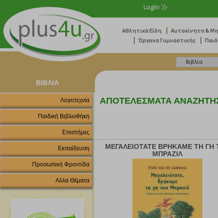
Login
|
Αθλητικά Είδη
Αυτοκίνητο & Μ
|
|
Όργανα Γυμναστικής
Παιδ
ΒΙΒΛΙΑ
ΑΠΟΤΕΛΕΣΜΑΤΑ ΑΝΑΖΗΤΗ
Λογοτεχνία
Παιδική Βιβλιοθήκη
Επιστήμες
ΜΕΓΑΛΕΙΟΤΑΤΕ ΒΡΗΚΑΜΕ ΤΗ ΓΗ 
Εκπαίδευση
ΜΠΡΑΖΙΛ
Προσωπική Φροντίδα
Αλλα Θέματα