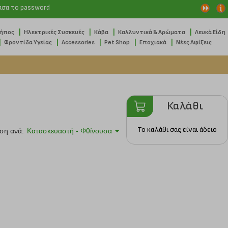
ασα το password
|
|
|
|
Κήπος
Ηλεκτρικές Συσκευές
Κάβα
Καλλυντικά & Αρώματα
Λευκά Είδη
|
|
|
|
|
Φροντίδα Υγείας
Accessories
Pet Shop
Εποχιακά
Νέες Αφίξεις
Καλάθι
Το καλάθι σας είναι άδειο
ση ανά:
Κατασκευαστή - Φθίνουσα