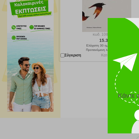
κωδ.
108181790
15.30 €
Ελάχιστη 30 ημερών 17.00 €
Προτεινόμενη λιανική 17.00 €
Σύγκριση
Κατόπιν παραγγελίας 
Κάντε 