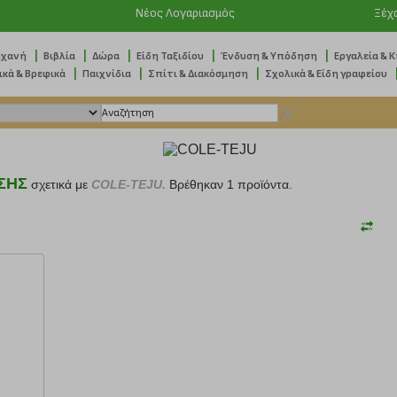
Νέος Λογαριασμός
Ξέχ
|
|
|
|
|
ηχανή
Βιβλία
Δώρα
Είδη Ταξιδίου
Ένδυση & Υπόδηση
Εργαλεία & 
|
|
|
ικά & Βρεφικά
Παιχνίδια
Σπίτι & Διακόσμηση
Σχολικά & Είδη γραφείου
ΣΗΣ
σχετικά με
COLE-TEJU.
Βρέθηκαν 1 προϊόντα.