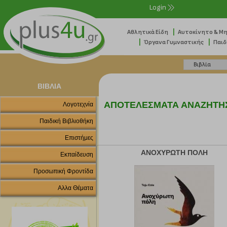
Login
|
Αθλητικά Είδη
Αυτοκίνητο & Μ
|
|
Όργανα Γυμναστικής
Παιδ
ΒΙΒΛΙΑ
ΑΠΟΤΕΛΕΣΜΑΤΑ ΑΝΑΖΗΤΗ
Λογοτεχνία
Παιδική Βιβλιοθήκη
Επιστήμες
ΑΝΟΧΥΡΩΤΗ ΠΟΛΗ
Εκπαίδευση
Προσωπική Φροντίδα
Αλλα Θέματα