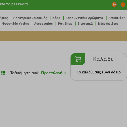
ασα το password
|
|
|
|
Κήπος
Ηλεκτρικές Συσκευές
Κάβα
Καλλυντικά & Αρώματα
Λευκά Είδη
|
|
|
|
|
Φροντίδα Υγείας
Accessories
Pet Shop
Εποχιακά
Νέες Αφίξεις
Καλάθι
Το καλάθι σας είναι άδειο
Ταξινόμηση ανά:
Προεπιλογή