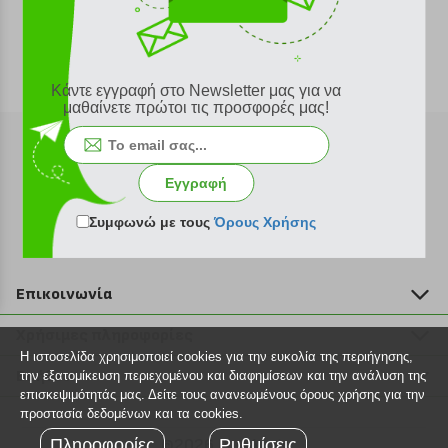
Κάντε εγγραφή στο Newsletter μας για να
μαθαίνετε πρώτοι τις προσφορές μας!
Εγγραφή
Εγγραφή στο newsletter
Συμφωνώ με τους
Όρους Χρήσης
Επικοινωνία
211 2000 700
Χρήσιμες πληροφορίες
info@plus4u.gr
Η ιστοσελίδα χρησιμοποιεί cookies για την ευκολία της περιήγησης,
Η εταιρία
Βοήθεια
την εξατομίκευση περιεχομένου και διαφημίσεων και την ανάλυση της
Σημεία παραλαβής
επισκεψιμότητάς μας. Δείτε τους ανανεωμένους όρους χρήσης για την
Εξέλιξη παραγγελίας
προστασία δεδομένων και τα cookies.
Ευκαιρίες καριέρας
Τρόποι παραγγελίας
Πληροφορίες
©2026 Plus4u.gr
Ρυθμίσεις