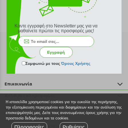
Κάντε εγγραφή στο Newsletter μας για να
μαθαίνετε πρώτοι τις προσφορές μας!
Εγγραφή
Εγγραφή στο newsletter
Συμφωνώ με τους
Όρους Χρήσης
Επικοινωνία
211 2000 700
Χρήσιμες πληροφορίες
info@plus4u.gr
Η ιστοσελίδα χρησιμοποιεί cookies για την ευκολία της περιήγησης,
Η εταιρία
Βοήθεια
την εξατομίκευση περιεχομένου και διαφημίσεων και την ανάλυση της
Σημεία παραλαβής
επισκεψιμότητάς μας. Δείτε τους ανανεωμένους όρους χρήσης για την
Εξέλιξη παραγγελίας
προστασία δεδομένων και τα cookies.
Ευκαιρίες καριέρας
Τρόποι παραγγελίας
Πληροφορίες
©2026 Plus4u.gr
Ρυθμίσεις