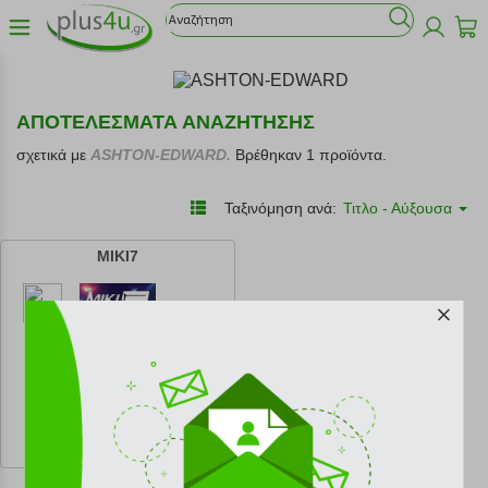
ΑΠΟΤΕΛΕΣΜΑΤΑ ΑΝΑΖΗΤΗΣΗΣ
σχετικά με
ASHTON-EDWARD.
Βρέθηκαν 1 προϊόντα.
Ταξινόμηση ανά:
Τιτλο - Αύξουσα
ΜΙΚΙ7
κωδ.
108188083
14.94 €
Ελάχιστη 30 ημερών 16.60 €
Προτεινόμενη λιανική 16.60 €