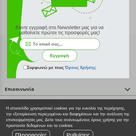
Κάντε εγγραφή στο Newsletter μας για να
μαθαίνετε πρώτοι τις προσφορές μας!
Εγγραφή
Εγγραφή στο newsletter
Συμφωνώ με τους
Όρους Χρήσης
Επικοινωνία
211 2000 700
Χρήσιμες πληροφορίες
info@plus4u.gr
Η ιστοσελίδα χρησιμοποιεί cookies για την ευκολία της περιήγησης,
Η εταιρία
Βοήθεια
την εξατομίκευση περιεχομένου και διαφημίσεων και την ανάλυση της
Σημεία παραλαβής
επισκεψιμότητάς μας. Δείτε τους ανανεωμένους όρους χρήσης για την
Εξέλιξη παραγγελίας
προστασία δεδομένων και τα cookies.
Ευκαιρίες καριέρας
Τρόποι παραγγελίας
Πληροφορίες
©2026 Plus4u.gr
Ρυθμίσεις