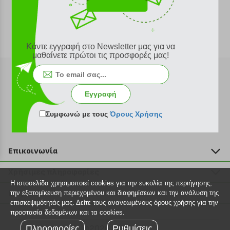
Κάντε εγγραφή στο Newsletter μας για να
μαθαίνετε πρώτοι τις προσφορές μας!
Εγγραφή
Εγγραφή στο newsletter
Συμφωνώ με τους
Όρους Χρήσης
Επικοινωνία
211 2000 700
Χρήσιμες πληροφορίες
info@plus4u.gr
Η ιστοσελίδα χρησιμοποιεί cookies για την ευκολία της περιήγησης,
Η εταιρία
Βοήθεια
την εξατομίκευση περιεχομένου και διαφημίσεων και την ανάλυση της
Σημεία παραλαβής
επισκεψιμότητάς μας. Δείτε τους ανανεωμένους όρους χρήσης για την
Εξέλιξη παραγγελίας
προστασία δεδομένων και τα cookies.
Ευκαιρίες καριέρας
Τρόποι παραγγελίας
Πληροφορίες
©2026 Plus4u.gr
Ρυθμίσεις